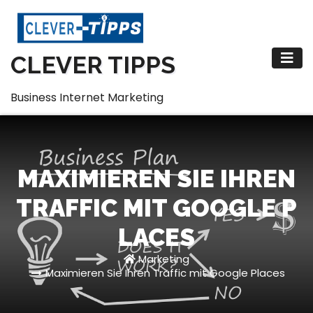
Zum
Inhalt
springen
CLEVER TIPPS
Business Internet Marketing
MAXIMIEREN SIE IHREN
TRAFFIC MIT GOOGLE P
LACES
Marketing
Maximieren Sie Ihren Traffic mit Google Places