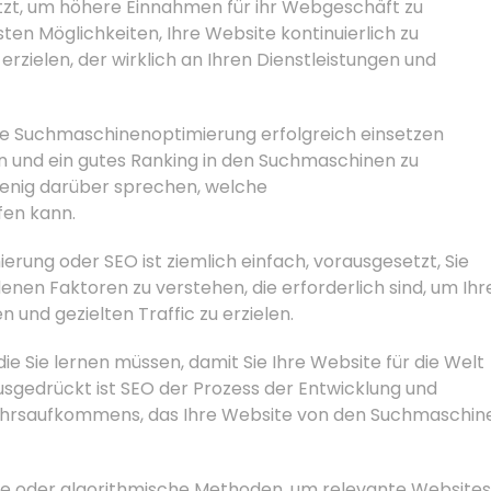
tzt, um höhere Einnahmen für ihr Webgeschäft zu
gsten Möglichkeiten, Ihre Website kontinuierlich zu
erzielen, der wirklich an Ihren Dienstleistungen und
ie die Suchmaschinenoptimierung erfolgreich einsetzen
n und ein gutes Ranking in den Suchmaschinen zu
 wenig darüber sprechen, welche
fen kann.
ung oder SEO ist ziemlich einfach, vorausgesetzt, Sie
enen Faktoren zu verstehen, die erforderlich sind, um Ihr
 und gezielten Traffic zu erzielen.
die Sie lernen müssen, damit Sie Ihre Website für die Welt
sgedrückt ist SEO der Prozess der Entwicklung und
kehrsaufkommens, das Ihre Website von den Suchmaschin
 oder algorithmische Methoden, um relevante Websites