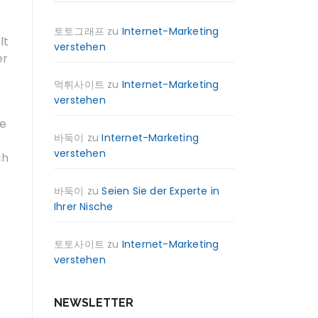
토토그래프
zu
Internet-Marketing
lt
verstehen
er
먹튀사이트
zu
Internet-Marketing
verstehen
ne
바둑이
zu
Internet-Marketing
verstehen
ch
바둑이
zu
Seien Sie der Experte in
Ihrer Nische
토토사이트
zu
Internet-Marketing
verstehen
NEWSLETTER