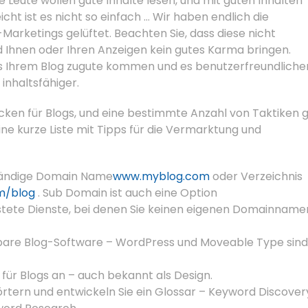
e Leute wollen gute Inhalte lesen, und mit guten Inhalten
t ist es nicht so einfach … Wir haben endlich die
Marketings gelüftet. Beachten Sie, dass diese nicht
d Ihnen oder Ihren Anzeigen kein gutes Karma bringen.
ps Ihrem Blog zugute kommen und es benutzerfreundliche
inhaltsfähiger.
cken für Blogs, und eine bestimmte Anzahl von Taktiken gi
eine kurze Liste mit Tipps für die Vermarktung und
nständige Domain Name
www.myblog.com
oder Verzeichnis
m/blog
. Sub Domain ist auch eine Option
stete Dienste, bei denen Sie keinen eigenen Domainname
assbare Blog-Software – WordPress und Moveable Type sind
 für Blogs an – auch bekannt als Design.
rtern und entwickeln Sie ein Glossar – Keyword Discover