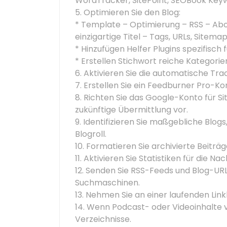
WordTracker, SitePoint, SEOBook Key
5. Optimieren Sie den Blog:
* Template – Optimierung – RSS – Abo
einzigartige Titel – Tags, URLs, Sitema
* Hinzufügen Helfer Plugins spezifisc
* Erstellen Stichwort reiche Kategori
6. Aktivieren Sie die automatische Tr
7. Erstellen Sie ein Feedburner Pro-Ko
8. Richten Sie das Google-Konto für Sit
zukünftige Übermittlung vor.
9. Identifizieren Sie maßgebliche Blo
Blogroll.
10. Formatieren Sie archivierte Beiträ
11. Aktivieren Sie Statistiken für die N
12. Senden Sie RSS-Feeds und Blog-UR
Suchmaschinen.
13. Nehmen Sie an einer laufenden Lin
14. Wenn Podcast- oder Videoinhalte v
Verzeichnisse.