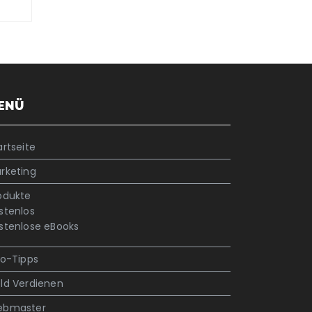
ENÜ
artseite
rketing
odukte
stenlos
stenlose eBooks
fo-Tipps
ld Verdienen
bmaster