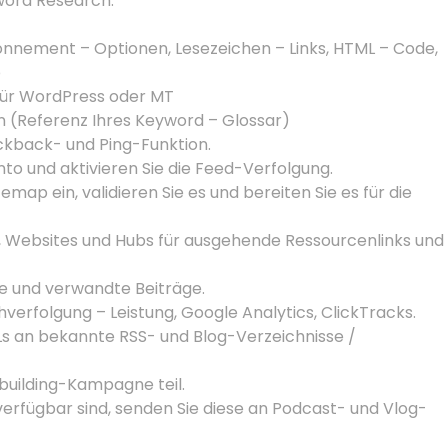
word Research.
nnement – Optionen, Lesezeichen – Links, HTML – Code,
p
h für WordPress oder MT
en (Referenz Ihres Keyword – Glossar)
ackback- und Ping-Funktion.
nto und aktivieren Sie die Feed-Verfolgung.
emap ein, validieren Sie es und bereiten Sie es für die
gs, Websites und Hubs für ausgehende Ressourcenlinks und
ge und verwandte Beiträge.
achverfolgung – Leistung, Google Analytics, ClickTracks.
Ls an bekannte RSS- und Blog-Verzeichnisse /
kbuilding-Kampagne teil.
erfügbar sind, senden Sie diese an Podcast- und Vlog-