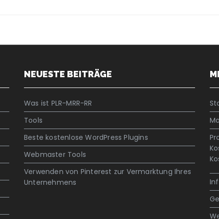
NEUESTE BEITRÄGE
M
Was ist PLR-MRR-RR
St
Tools
Ma
Beste kostenlose WordPress Plugins
Pr
Ko
Webmaster Tools
Ko
Verwenden von Pinterest zur Vermarktung Ihres
In
Unternehmens
Ge
We