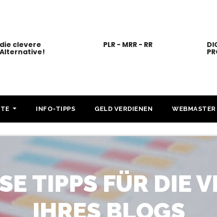
die clevere
PLR - MRR - RR
DI
Alternative!
PR
KTE
INFO-TIPPS
GELD VERDIENEN
WEBMASTER
SE TIPPS FÜR DIE
IHRES BLOGS